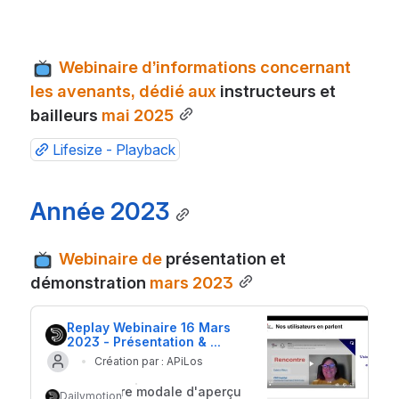
 Webinaire d’informations concernant 
les avenants, dédié aux 
instructeurs et 
bailleurs
 mai 2025
Lifesize - Playback
Année 2023
 Webinaire de 
présentation et 
démonstration
 mars 2023
Replay Webinaire 16 Mars 
2023 - Présentation & 
Démonstration d'APiLos
Création par : APiLos
Ouvrir la fenêtre modale d'aperçu
Dailymotion