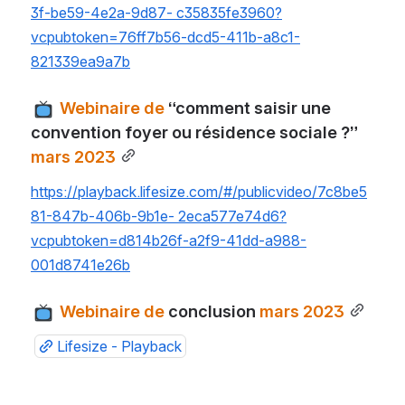
3f-be59-4e2a-9d87- c35835fe3960?
vcpubtoken=76ff7b56-dcd5-411b-a8c1-
821339ea9a7b
 Webinaire de 
“comment saisir une 
convention foyer ou résidence sociale ?”
mars 2023
https://playback.lifesize.com/#/publicvideo/7c8be5
81-847b-406b-9b1e- 2eca577e74d6?
vcpubtoken=d814b26f-a2f9-41dd-a988-
001d8741e26b
 Webinaire de 
conclusion
 mars 2023
Lifesize - Playback