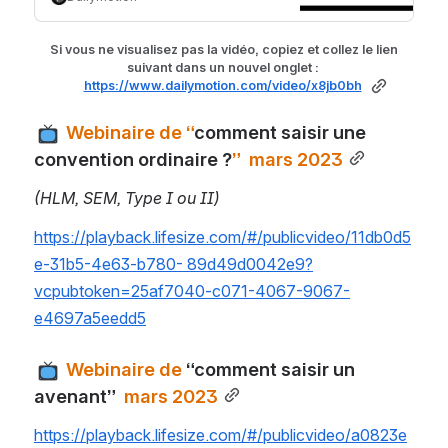
 Si vous ne visualisez pas la vidéo, copiez et collez le lien 
suivant dans un nouvel onglet ​: 
https://www.dailymotion.com/video/x8jb0bh
 Webinaire de “
comment saisir une 
convention ordinaire ?
”  mars 2023
(HLM, SEM, Type I ou II)
https://playback.lifesize.com/#/publicvideo/11db0d5
e-31b5-4e63-b780- 89d49d0042e9?
vcpubtoken=25af7040-c071-4067-9067-
e4697a5eedd5
 Webinaire de 
“comment saisir un 
avenant” 
 mars 2023
https://playback.lifesize.com/#/publicvideo/a0823e